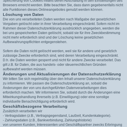
Speicherung von Cookies mittels deren Abschaltung in den Einstellungen des
Browsers erreicht werden. Bitte beachten Sie, dass dann gegebenenfalls nicht
alle Funktionen dieses Onlineangebotes genutzt werden können.
Löschung von Daten
Die von uns verarbeiteten Daten werden nach Maßgabe der gesetzlichen
Vorgaben gelöscht oder in ihrer Verarbeitung eingeschränkt. Sofern nicht im
Rahmen dieser Datenschutzerklärung ausdrücklich angegeben, werden die
bei uns gespeicherten Daten gelöscht, sobald sie für ihre Zweckbestimmung
nicht mehr erforderlich sind und der Löschung keine gesetzlichen
Aufbewahrungspflichten entgegenstehen.
Sofern die Daten nicht gelöscht werden, weil sie für andere und gesetzlich
zulässige Zwecke erforderlich sind, wird deren Verarbeitung eingeschränkt.
D.h. die Daten werden gesperrt und nicht für andere Zwecke verarbeitet. Das
gilt z.B. für Daten, die aus handels- oder steuerrechtlichen Gründen
aufbewahrt werden müssen.
Änderungen und Aktualisierungen der Datenschutzerklärung
Wir bitten Sie sich regelmäßig über den Inhalt unserer Datenschutzerklärung
zu informieren. Wir passen die Datenschutzerklärung an, sobald die
Änderungen der von uns durchgeführten Datenverarbeitungen dies
erforderlich machen. Wir informieren Sie, sobald durch die Änderungen eine
Mitwirkungshandlung Ihrerseits (z.B. Einwilligung) oder eine sonstige
individuelle Benachrichtigung erforderlich wird.
Geschäftsbezogene Verarbeitung
Zusätzlich verarbeiten wir
- Vertragsdaten (z.B., Vertragsgegenstand, Laufzeit, Kundenkategorie).
- Zahlungsdaten (z.B., Bankverbindung, Zahlungshistorie)
von unseren Kunden, Interessenten und Geschäftspartner zwecks Erbringung