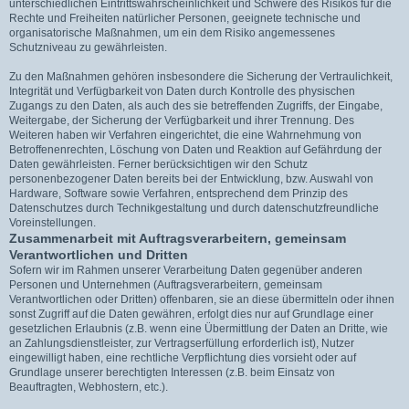
unterschiedlichen Eintrittswahrscheinlichkeit und Schwere des Risikos für die
Rechte und Freiheiten natürlicher Personen, geeignete technische und
organisatorische Maßnahmen, um ein dem Risiko angemessenes
Schutzniveau zu gewährleisten.
Zu den Maßnahmen gehören insbesondere die Sicherung der Vertraulichkeit,
Integrität und Verfügbarkeit von Daten durch Kontrolle des physischen
Zugangs zu den Daten, als auch des sie betreffenden Zugriffs, der Eingabe,
Weitergabe, der Sicherung der Verfügbarkeit und ihrer Trennung. Des
Weiteren haben wir Verfahren eingerichtet, die eine Wahrnehmung von
Betroffenenrechten, Löschung von Daten und Reaktion auf Gefährdung der
Daten gewährleisten. Ferner berücksichtigen wir den Schutz
personenbezogener Daten bereits bei der Entwicklung, bzw. Auswahl von
Hardware, Software sowie Verfahren, entsprechend dem Prinzip des
Datenschutzes durch Technikgestaltung und durch datenschutzfreundliche
Voreinstellungen.
Zusammenarbeit mit Auftragsverarbeitern, gemeinsam
Verantwortlichen und Dritten
Sofern wir im Rahmen unserer Verarbeitung Daten gegenüber anderen
Personen und Unternehmen (Auftragsverarbeitern, gemeinsam
Verantwortlichen oder Dritten) offenbaren, sie an diese übermitteln oder ihnen
sonst Zugriff auf die Daten gewähren, erfolgt dies nur auf Grundlage einer
gesetzlichen Erlaubnis (z.B. wenn eine Übermittlung der Daten an Dritte, wie
an Zahlungsdienstleister, zur Vertragserfüllung erforderlich ist), Nutzer
eingewilligt haben, eine rechtliche Verpflichtung dies vorsieht oder auf
Grundlage unserer berechtigten Interessen (z.B. beim Einsatz von
Beauftragten, Webhostern, etc.).