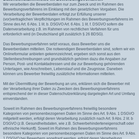
Wir verarbeiten die Bewerberdaten nur zum Zweck und im Rahmen des
Bewerbungsverfahrens im Einklang mit den gesetzlichen Vorgaben. Die
Verarbeitung der Bewerberdaten erfolgt zur Erfüllung unserer
(vor)vertraglichen Verpflichtungen im Rahmen des Bewerbungsverfahrens im
Sinne des Art. 6 Abs. 1 lit. b. DSGVO Art. 6 Abs. 1 lit. f. DSGVO sofern die
Datenverarbeitung z.B. im Rahmen von rechtlichen Verfahren für uns
erforderlich wird (in Deutschland gilt zusätzlich § 26 BDSG).
Das Bewerbungsverfahren setzt voraus, dass Bewerber uns die
Bewerberdaten mitteilen. Die notwendigen Bewerberdaten sind, sofern wir ein
Onlineformular anbieten gekennzeichnet, ergeben sich sonst aus den
Stellenbeschreibungen und grundsätzlich gehören dazu die Angaben zur
Person, Post- und Kontaktadressen und die zur Bewerbung gehörenden
Unterlagen, wie Anschreiben, Lebenslauf und die Zeugnisse. Daneben
können uns Bewerber freiwillig zusätzliche Informationen mitteilen.
Mit der Übermittlung der Bewerbung an uns, erklären sich die Bewerber mit
der Verarbeitung ihrer Daten zu Zwecken des Bewerbungsverfahrens
entsprechend der in dieser Datenschutzerklärung dargelegten Art und Umfang
einverstanden.
Soweit im Rahmen des Bewerbungsverfahrens freiwillig besondere
Kategorien von personenbezogenen Daten im Sinne des Art. 9 Abs. 1 DSGVO
mitgeteilt werden, erfolgt deren Verarbeitung zusätzlich nach Art. 9 Abs. 2 lit. b
DSGVO (z.B. Gesundheitsdaten, wie z.B. Schwerbehinderteneigenschaft oder
ethnische Herkunft). Soweit im Rahmen des Bewerbungsverfahrens
besondere Kategorien von personenbezogenen Daten im Sinne des Art. 9 Abs.
1 DSGVO bei Bewerbern angefragt werden, erfolgt deren Verarbeitung