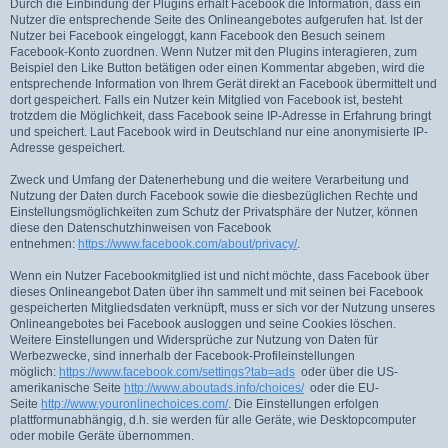
Durch die Einbindung der Plugins erhält Facebook die Information, dass ein
Nutzer die entsprechende Seite des Onlineangebotes aufgerufen hat. Ist der
Nutzer bei Facebook eingeloggt, kann Facebook den Besuch seinem
Facebook-Konto zuordnen. Wenn Nutzer mit den Plugins interagieren, zum
Beispiel den Like Button betätigen oder einen Kommentar abgeben, wird die
entsprechende Information von Ihrem Gerät direkt an Facebook übermittelt und
dort gespeichert. Falls ein Nutzer kein Mitglied von Facebook ist, besteht
trotzdem die Möglichkeit, dass Facebook seine IP-Adresse in Erfahrung bringt
und speichert. Laut Facebook wird in Deutschland nur eine anonymisierte IP-
Adresse gespeichert.
Zweck und Umfang der Datenerhebung und die weitere Verarbeitung und
Nutzung der Daten durch Facebook sowie die diesbezüglichen Rechte und
Einstellungsmöglichkeiten zum Schutz der Privatsphäre der Nutzer, können
diese den Datenschutzhinweisen von Facebook
entnehmen:
https://www.facebook.com/about/privacy/
.
Wenn ein Nutzer Facebookmitglied ist und nicht möchte, dass Facebook über
dieses Onlineangebot Daten über ihn sammelt und mit seinen bei Facebook
gespeicherten Mitgliedsdaten verknüpft, muss er sich vor der Nutzung unseres
Onlineangebotes bei Facebook ausloggen und seine Cookies löschen.
Weitere Einstellungen und Widersprüche zur Nutzung von Daten für
Werbezwecke, sind innerhalb der Facebook-Profileinstellungen
möglich:
https://www.facebook.com/settings?tab=ads
oder über die US-
amerikanische Seite
http://www.aboutads.info/choices/
oder die EU-
Seite
http://www.youronlinechoices.com/
. Die Einstellungen erfolgen
plattformunabhängig, d.h. sie werden für alle Geräte, wie Desktopcomputer
oder mobile Geräte übernommen.