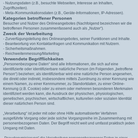
- Nutzungsdaten (z.B., besuchte Webseiten, Interesse an Inhalten,
Zugriffszeiten).
- Meta-/Kommunikationsdaten (z.B., Geräte-Informationen, IP-Adressen).
Kategorien betroffener Personen
Besucher und Nutzer des Onlineangebotes (Nachfolgend bezeichnen wir die
betroffenen Personen zusammenfassend auch als „Nutzer“).
Zweck der Verarbeitung
- Zurverfügungstellung des Onlineangebotes, seiner Funktionen und Inhalte.
- Beantwortung von Kontaktanfragen und Kommunikation mit Nutzern.
- Sicherheitsmaßnahmen.
- Reichweitenmessung/Marketing
Verwendete Begrifflichkeiten
„Personenbezogene Daten“ sind alle Informationen, die sich auf eine
identifizierte oder identifizierbare natürliche Person (im Folgenden „betroffene
Person“) beziehen; als identifizierbar wird eine natürliche Person angesehen,
die direkt oder indirekt, insbesondere mittels Zuordnung zu einer Kennung wie
einem Namen, zu einer Kennnummer, zu Standortdaten, zu einer Online-
Kennung (z.B. Cookie) oder zu einem oder mehreren besonderen Merkmalen
identifiziert werden kann, die Ausdruck der physischen, physiologischen,
genetischen, psychischen, wirtschaftlichen, kulturellen oder sozialen Identität
dieser natürlichen Person sind.
„Verarbeitung“ ist jeder mit oder ohne Hilfe automatisierter Verfahren
ausgeführte Vorgang oder jede solche Vorgangsreihe im Zusammenhang mit
personenbezogenen Daten. Der Begriff reicht weit und umfasst praktisch jeden
Umgang mit Daten.
„Pseudonymisierung“ die Verarbeitung personenbezogener Daten in einer