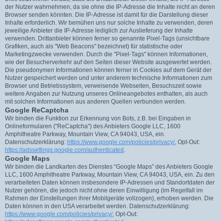
der Nutzer wahrnehmen, da sie ohne die IP-Adresse die Inhalte nicht an deren
Browser senden könnten. Die IP-Adresse ist damit für die Darstellung dieser
Inhalte erforderlich. Wir bemühen uns nur solche Inhalte zu verwenden, deren
jeweilige Anbieter die IP-Adresse lediglich zur Auslieferung der Inhalte
verwenden. Drittanbieter können ferner so genannte Pixel-Tags (unsichtbare
Grafiken, auch als "Web Beacons" bezeichnet) für statistische oder
Marketingzwecke verwenden. Durch die "Pixel-Tags" können Informationen,
wie der Besucherverkehr auf den Seiten dieser Website ausgewertet werden.
Die pseudonymen Informationen können ferner in Cookies auf dem Gerät der
Nutzer gespeichert werden und unter anderem technische Informationen zum
Browser und Betriebssystem, verweisende Webseiten, Besuchszeit sowie
weitere Angaben zur Nutzung unseres Onlineangebotes enthalten, als auch
mit solchen Informationen aus anderen Quellen verbunden werden.
Google ReCaptcha
Wir binden die Funktion zur Erkennung von Bots, z.B. bei Eingaben in
Onlineformularen ("ReCaptcha") des Anbieters Google LLC, 1600
Amphitheatre Parkway, Mountain View, CA 94043, USA, ein.
Datenschutzerklärung:
https://www.google.com/policies/privacy/
, Opt-Out:
https://adssettings.google.com/authenticated
.
Google Maps
Wir binden die Landkarten des Dienstes “Google Maps” des Anbieters Google
LLC, 1600 Amphitheatre Parkway, Mountain View, CA 94043, USA, ein. Zu den
verarbeiteten Daten können insbesondere IP-Adressen und Standortdaten der
Nutzer gehören, die jedoch nicht ohne deren Einwilligung (im Regelfall im
Rahmen der Einstellungen ihrer Mobilgeräte vollzogen), erhoben werden. Die
Daten können in den USA verarbeitet werden. Datenschutzerklärung:
https://www.google.com/policies/privacy/
, Opt-Out: