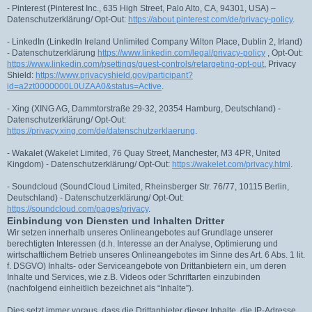
- Pinterest (Pinterest Inc., 635 High Street, Palo Alto, CA, 94301, USA) –
Datenschutzerklärung/ Opt-Out:
https://about.pinterest.com/de/privacy-policy
.
- LinkedIn (LinkedIn Ireland Unlimited Company Wilton Place, Dublin 2, Irland)
- Datenschutzerklärung
https://www.linkedin.com/legal/privacy-policy
, Opt-Out:
https://www.linkedin.com/psettings/guest-controls/retargeting-opt-out
, Privacy
Shield:
https://www.privacyshield.gov/participant?
id=a2zt0000000L0UZAA0&status=Active
.
- Xing (XING AG, Dammtorstraße 29-32, 20354 Hamburg, Deutschland) -
Datenschutzerklärung/ Opt-Out:
https://privacy.xing.com/de/datenschutzerklaerung
.
- Wakalet (Wakelet Limited, 76 Quay Street, Manchester, M3 4PR, United
Kingdom) - Datenschutzerklärung/ Opt-Out:
https://wakelet.com/privacy.html
.
- Soundcloud (SoundCloud Limited, Rheinsberger Str. 76/77, 10115 Berlin,
Deutschland) - Datenschutzerklärung/ Opt-Out:
https://soundcloud.com/pages/privacy
.
Einbindung von Diensten und Inhalten Dritter
Wir setzen innerhalb unseres Onlineangebotes auf Grundlage unserer
berechtigten Interessen (d.h. Interesse an der Analyse, Optimierung und
wirtschaftlichem Betrieb unseres Onlineangebotes im Sinne des Art. 6 Abs. 1 lit.
f. DSGVO) Inhalts- oder Serviceangebote von Drittanbietern ein, um deren
Inhalte und Services, wie z.B. Videos oder Schriftarten einzubinden
(nachfolgend einheitlich bezeichnet als “Inhalte”).
Dies setzt immer voraus, dass die Drittanbieter dieser Inhalte, die IP-Adresse