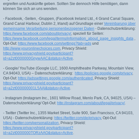
ergreifen und Auskünfte geben. Sollten Sie dennoch Hilfe benötigen, dann
können Sie sich an uns wenden.
- Facebook, -Seiten, -Gruppen, (Facebook Ireland Ltd., 4 Grand Canal Square,
Grand Canal Harbour, Dublin 2, Irland) auf Grundlage einer
Vereinbarung über
gemeinsame Verarbeitung personenbezogener Daten
- Datenschutzerklärung:
https://www.facebook.com/about/privacy/
, speziell für Seiten:
https://www.facebook.com/legal/terms/information_about_page_insights_data
,
Opt-Out:
https://www.facebook.com/settings?tab=ads
und
http://www.youronlinechoices.com
, Privacy Shield:
https://www.privacyshield.gov/participant?
id=a2zt0000000GnywAAC&status=Active
.
- Google/ YouTube (Google LLC, 1600 Amphitheatre Parkway, Mountain View,
CA 94043, USA) – Datenschutzerklärung:
https://policies.google.com/privacy
,
Opt-Out:
https://adssettings.google.com/authenticated
, Privacy Shield:
https://www.privacyshield.gov/participant?
id=a2zt000000001L5AAI&status=Active
.
- Instagram (Instagram Inc., 1601 Willow Road, Menlo Park, CA, 94025, USA) –
Datenschutzerklärung/ Opt-Out:
http://instagram.com/about/legal/privacy/
.
- Twitter (Twitter Inc., 1355 Market Street, Suite 900, San Francisco, CA 94103,
USA) - Datenschutzerklärung:
https://twitter.com/de/privacy
, Opt-Out:
https://twitter.com/personalization
, Privacy Shield:
https://www.privacyshield.gov/participant?
id=a2zt0000000TORzAAO&status=Active
.