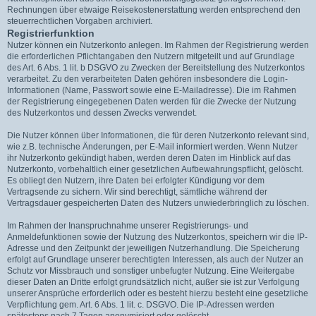
Rechnungen über etwaige Reisekostenerstattung werden entsprechend den
steuerrechtlichen Vorgaben archiviert.
Registrierfunktion
Nutzer können ein Nutzerkonto anlegen. Im Rahmen der Registrierung werden
die erforderlichen Pflichtangaben den Nutzern mitgeteilt und auf Grundlage
des Art. 6 Abs. 1 lit. b DSGVO zu Zwecken der Bereitstellung des Nutzerkontos
verarbeitet. Zu den verarbeiteten Daten gehören insbesondere die Login-
Informationen (Name, Passwort sowie eine E-Mailadresse). Die im Rahmen
der Registrierung eingegebenen Daten werden für die Zwecke der Nutzung
des Nutzerkontos und dessen Zwecks verwendet.
Die Nutzer können über Informationen, die für deren Nutzerkonto relevant sind,
wie z.B. technische Änderungen, per E-Mail informiert werden. Wenn Nutzer
ihr Nutzerkonto gekündigt haben, werden deren Daten im Hinblick auf das
Nutzerkonto, vorbehaltlich einer gesetzlichen Aufbewahrungspflicht, gelöscht.
Es obliegt den Nutzern, ihre Daten bei erfolgter Kündigung vor dem
Vertragsende zu sichern. Wir sind berechtigt, sämtliche während der
Vertragsdauer gespeicherten Daten des Nutzers unwiederbringlich zu löschen.
Im Rahmen der Inanspruchnahme unserer Registrierungs- und
Anmeldefunktionen sowie der Nutzung des Nutzerkontos, speichern wir die IP-
Adresse und den Zeitpunkt der jeweiligen Nutzerhandlung. Die Speicherung
erfolgt auf Grundlage unserer berechtigten Interessen, als auch der Nutzer an
Schutz vor Missbrauch und sonstiger unbefugter Nutzung. Eine Weitergabe
dieser Daten an Dritte erfolgt grundsätzlich nicht, außer sie ist zur Verfolgung
unserer Ansprüche erforderlich oder es besteht hierzu besteht eine gesetzliche
Verpflichtung gem. Art. 6 Abs. 1 lit. c. DSGVO. Die IP-Adressen werden
spätestens nach 7 Tagen anonymisiert oder gelöscht.