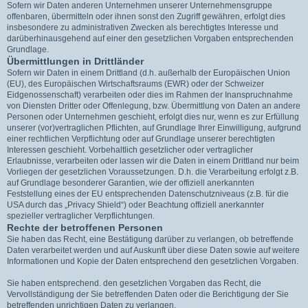
Sofern wir Daten anderen Unternehmen unserer Unternehmensgruppe
offenbaren, übermitteln oder ihnen sonst den Zugriff gewähren, erfolgt dies
insbesondere zu administrativen Zwecken als berechtigtes Interesse und
darüberhinausgehend auf einer den gesetzlichen Vorgaben entsprechenden
Grundlage.
Übermittlungen in Drittländer
Sofern wir Daten in einem Drittland (d.h. außerhalb der Europäischen Union
(EU), des Europäischen Wirtschaftsraums (EWR) oder der Schweizer
Eidgenossenschaft) verarbeiten oder dies im Rahmen der Inanspruchnahme
von Diensten Dritter oder Offenlegung, bzw. Übermittlung von Daten an andere
Personen oder Unternehmen geschieht, erfolgt dies nur, wenn es zur Erfüllung
unserer (vor)vertraglichen Pflichten, auf Grundlage Ihrer Einwilligung, aufgrund
einer rechtlichen Verpflichtung oder auf Grundlage unserer berechtigten
Interessen geschieht. Vorbehaltlich gesetzlicher oder vertraglicher
Erlaubnisse, verarbeiten oder lassen wir die Daten in einem Drittland nur beim
Vorliegen der gesetzlichen Voraussetzungen. D.h. die Verarbeitung erfolgt z.B.
auf Grundlage besonderer Garantien, wie der offiziell anerkannten
Feststellung eines der EU entsprechenden Datenschutzniveaus (z.B. für die
USA durch das „Privacy Shield“) oder Beachtung offiziell anerkannter
spezieller vertraglicher Verpflichtungen.
Rechte der betroffenen Personen
Sie haben das Recht, eine Bestätigung darüber zu verlangen, ob betreffende
Daten verarbeitet werden und auf Auskunft über diese Daten sowie auf weitere
Informationen und Kopie der Daten entsprechend den gesetzlichen Vorgaben.
Sie haben entsprechend. den gesetzlichen Vorgaben das Recht, die
Vervollständigung der Sie betreffenden Daten oder die Berichtigung der Sie
betreffenden unrichtigen Daten zu verlangen.