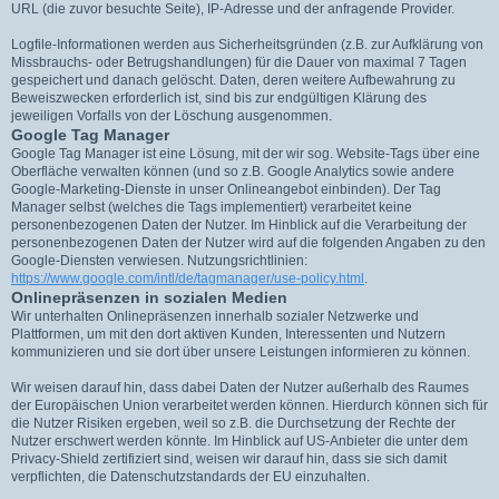
URL (die zuvor besuchte Seite), IP-Adresse und der anfragende Provider.
Logfile-Informationen werden aus Sicherheitsgründen (z.B. zur Aufklärung von
Missbrauchs- oder Betrugshandlungen) für die Dauer von maximal 7 Tagen
gespeichert und danach gelöscht. Daten, deren weitere Aufbewahrung zu
Beweiszwecken erforderlich ist, sind bis zur endgültigen Klärung des
jeweiligen Vorfalls von der Löschung ausgenommen.
Google Tag Manager
Google Tag Manager ist eine Lösung, mit der wir sog. Website-Tags über eine
Oberfläche verwalten können (und so z.B. Google Analytics sowie andere
Google-Marketing-Dienste in unser Onlineangebot einbinden). Der Tag
Manager selbst (welches die Tags implementiert) verarbeitet keine
personenbezogenen Daten der Nutzer. Im Hinblick auf die Verarbeitung der
personenbezogenen Daten der Nutzer wird auf die folgenden Angaben zu den
Google-Diensten verwiesen. Nutzungsrichtlinien:
https://www.google.com/intl/de/tagmanager/use-policy.html
.
Onlinepräsenzen in sozialen Medien
Wir unterhalten Onlinepräsenzen innerhalb sozialer Netzwerke und
Plattformen, um mit den dort aktiven Kunden, Interessenten und Nutzern
kommunizieren und sie dort über unsere Leistungen informieren zu können.
Wir weisen darauf hin, dass dabei Daten der Nutzer außerhalb des Raumes
der Europäischen Union verarbeitet werden können. Hierdurch können sich für
die Nutzer Risiken ergeben, weil so z.B. die Durchsetzung der Rechte der
Nutzer erschwert werden könnte. Im Hinblick auf US-Anbieter die unter dem
Privacy-Shield zertifiziert sind, weisen wir darauf hin, dass sie sich damit
verpflichten, die Datenschutzstandards der EU einzuhalten.