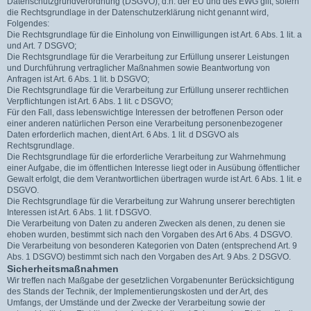
Datenschutzgrundverordnung (DSGVO), d.h. der EU und des EWG gilt, sofern
die Rechtsgrundlage in der Datenschutzerklärung nicht genannt wird,
Folgendes:
Die Rechtsgrundlage für die Einholung von Einwilligungen ist Art. 6 Abs. 1 lit. a
und Art. 7 DSGVO;
Die Rechtsgrundlage für die Verarbeitung zur Erfüllung unserer Leistungen
und Durchführung vertraglicher Maßnahmen sowie Beantwortung von
Anfragen ist Art. 6 Abs. 1 lit. b DSGVO;
Die Rechtsgrundlage für die Verarbeitung zur Erfüllung unserer rechtlichen
Verpflichtungen ist Art. 6 Abs. 1 lit. c DSGVO;
Für den Fall, dass lebenswichtige Interessen der betroffenen Person oder
einer anderen natürlichen Person eine Verarbeitung personenbezogener
Daten erforderlich machen, dient Art. 6 Abs. 1 lit. d DSGVO als
Rechtsgrundlage.
Die Rechtsgrundlage für die erforderliche Verarbeitung zur Wahrnehmung
einer Aufgabe, die im öffentlichen Interesse liegt oder in Ausübung öffentlicher
Gewalt erfolgt, die dem Verantwortlichen übertragen wurde ist Art. 6 Abs. 1 lit. e
DSGVO.
Die Rechtsgrundlage für die Verarbeitung zur Wahrung unserer berechtigten
Interessen ist Art. 6 Abs. 1 lit. f DSGVO.
Die Verarbeitung von Daten zu anderen Zwecken als denen, zu denen sie
ehoben wurden, bestimmt sich nach den Vorgaben des Art 6 Abs. 4 DSGVO.
Die Verarbeitung von besonderen Kategorien von Daten (entsprechend Art. 9
Abs. 1 DSGVO) bestimmt sich nach den Vorgaben des Art. 9 Abs. 2 DSGVO.
Sicherheitsmaßnahmen
Wir treffen nach Maßgabe der gesetzlichen Vorgabenunter Berücksichtigung
des Stands der Technik, der Implementierungskosten und der Art, des
Umfangs, der Umstände und der Zwecke der Verarbeitung sowie der