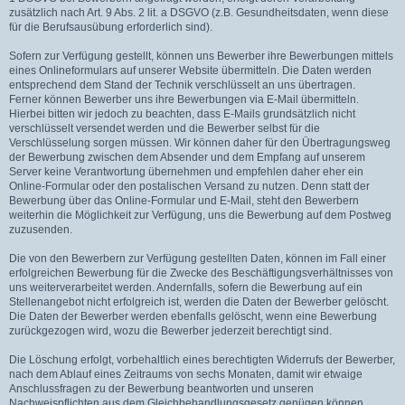
zusätzlich nach Art. 9 Abs. 2 lit. a DSGVO (z.B. Gesundheitsdaten, wenn diese
für die Berufsausübung erforderlich sind).
Sofern zur Verfügung gestellt, können uns Bewerber ihre Bewerbungen mittels
eines Onlineformulars auf unserer Website übermitteln. Die Daten werden
entsprechend dem Stand der Technik verschlüsselt an uns übertragen.
Ferner können Bewerber uns ihre Bewerbungen via E-Mail übermitteln.
Hierbei bitten wir jedoch zu beachten, dass E-Mails grundsätzlich nicht
verschlüsselt versendet werden und die Bewerber selbst für die
Verschlüsselung sorgen müssen. Wir können daher für den Übertragungsweg
der Bewerbung zwischen dem Absender und dem Empfang auf unserem
Server keine Verantwortung übernehmen und empfehlen daher eher ein
Online-Formular oder den postalischen Versand zu nutzen. Denn statt der
Bewerbung über das Online-Formular und E-Mail, steht den Bewerbern
weiterhin die Möglichkeit zur Verfügung, uns die Bewerbung auf dem Postweg
zuzusenden.
Die von den Bewerbern zur Verfügung gestellten Daten, können im Fall einer
erfolgreichen Bewerbung für die Zwecke des Beschäftigungsverhältnisses von
uns weiterverarbeitet werden. Andernfalls, sofern die Bewerbung auf ein
Stellenangebot nicht erfolgreich ist, werden die Daten der Bewerber gelöscht.
Die Daten der Bewerber werden ebenfalls gelöscht, wenn eine Bewerbung
zurückgezogen wird, wozu die Bewerber jederzeit berechtigt sind.
Die Löschung erfolgt, vorbehaltlich eines berechtigten Widerrufs der Bewerber,
nach dem Ablauf eines Zeitraums von sechs Monaten, damit wir etwaige
Anschlussfragen zu der Bewerbung beantworten und unseren
Nachweispflichten aus dem Gleichbehandlungsgesetz genügen können.