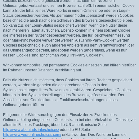
Cookies bezeichnet, die gelöscht werden, nachdem ein Nutzer ein
Onlineangebot verlässt und seinen Browser schließt. In einem solchen Cookie
kann z.B. der Inhalt eines Warenkorbs in einem Onlineshop oder ein Login-
Status gespeichert werden. Als „permanent“ oder „persistent“ werden Cookies
bezeichnet, die auch nach dem Schließen des Browsers gespeichert bleiben.
So kann z.B. der Login-Status gespeichert werden, wenn die Nutzer diese
nach mehreren Tagen aufsuchen. Ebenso können in einem solchen Cookie
die Interessen der Nutzer gespeichert werden, die für Reichweitenmessung
oder Marketingzwecke verwendet werden. Als „Third-Party-Cookie“ werden
Cookies bezeichnet, die von anderen Anbietern als dem Verantwortlichen, der
das Onlineangebot betreibt, angeboten werden (andernfalls, wenn es nur
dessen Cookies sind spricht man von „First-Party Cookies“).
Wir können temporäre und permanente Cookies einsetzen und klären hierüber
im Rahmen unserer Datenschutzerklärung auf.
Falls die Nutzer nicht möchten, dass Cookies auf ihrem Rechner gespeichert
werden, werden sie gebeten die entsprechende Option in den
Systemeinstellungen ihres Browsers zu deaktivieren. Gespeicherte Cookies
können in den Systemeinstellungen des Browsers gelöscht werden. Der
Ausschluss von Cookies kann zu Funktionseinschränkungen dieses
Onlineangebotes führen.
Ein genereller Widerspruch gegen den Einsatz der zu Zwecken des
Onlinemarketing eingesetzten Cookies kann bei einer Vielzahl der Dienste, vor
allem im Fall des Trackings, über die US-amerikanische Seite
http://www.aboutads.info/choices/
oder die EU-Seite
http://www.youronlinechoices.com/
erklärt werden. Des Weiteren kann die