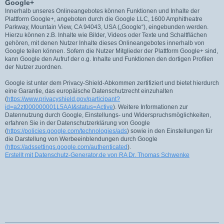
Google+
Innerhalb unseres Onlineangebotes können Funktionen und Inhalte der
Plattform Google+, angeboten durch die Google LLC, 1600 Amphitheatre
Parkway, Mountain View, CA 94043, USA („Google“), eingebunden werden.
Hierzu können z.B. Inhalte wie Bilder, Videos oder Texte und Schaltflächen
gehören, mit denen Nutzer Inhalte dieses Onlineangebotes innerhalb von
Google teilen können. Sofern die Nutzer Mitglieder der Plattform Google+ sind,
kann Google den Aufruf der o.g. Inhalte und Funktionen den dortigen Profilen
der Nutzer zuordnen.
Google ist unter dem Privacy-Shield-Abkommen zertifiziert und bietet hierdurch
eine Garantie, das europäische Datenschutzrecht einzuhalten
(
https://www.privacyshield.gov/participant?
id=a2zt000000001L5AAI&status=Active
). Weitere Informationen zur
Datennutzung durch Google, Einstellungs- und Widerspruchsmöglichkeiten,
erfahren Sie in der Datenschutzerklärung von Google
(
https://policies.google.com/technologies/ads
) sowie in den Einstellungen für
die Darstellung von Werbeeinblendungen durch Google
(https://adssettings.google.com/authenticated
).
Erstellt mit Datenschutz-Generator.de von RA Dr. Thomas Schwenke