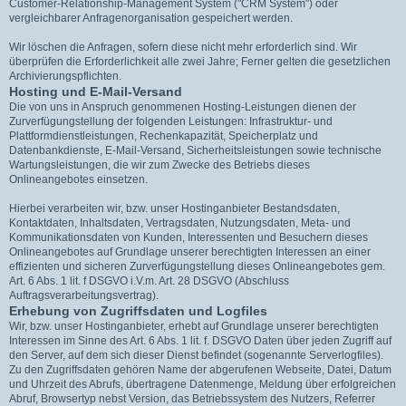
Customer-Relationship-Management System ("CRM System") oder
vergleichbarer Anfragenorganisation gespeichert werden.
Wir löschen die Anfragen, sofern diese nicht mehr erforderlich sind. Wir
überprüfen die Erforderlichkeit alle zwei Jahre; Ferner gelten die gesetzlichen
Archivierungspflichten.
Hosting und E-Mail-Versand
Die von uns in Anspruch genommenen Hosting-Leistungen dienen der
Zurverfügungstellung der folgenden Leistungen: Infrastruktur- und
Plattformdienstleistungen, Rechenkapazität, Speicherplatz und
Datenbankdienste, E-Mail-Versand, Sicherheitsleistungen sowie technische
Wartungsleistungen, die wir zum Zwecke des Betriebs dieses
Onlineangebotes einsetzen.
Hierbei verarbeiten wir, bzw. unser Hostinganbieter Bestandsdaten,
Kontaktdaten, Inhaltsdaten, Vertragsdaten, Nutzungsdaten, Meta- und
Kommunikationsdaten von Kunden, Interessenten und Besuchern dieses
Onlineangebotes auf Grundlage unserer berechtigten Interessen an einer
effizienten und sicheren Zurverfügungstellung dieses Onlineangebotes gem.
Art. 6 Abs. 1 lit. f DSGVO i.V.m. Art. 28 DSGVO (Abschluss
Auftragsverarbeitungsvertrag).
Erhebung von Zugriffsdaten und Logfiles
Wir, bzw. unser Hostinganbieter, erhebt auf Grundlage unserer berechtigten
Interessen im Sinne des Art. 6 Abs. 1 lit. f. DSGVO Daten über jeden Zugriff auf
den Server, auf dem sich dieser Dienst befindet (sogenannte Serverlogfiles).
Zu den Zugriffsdaten gehören Name der abgerufenen Webseite, Datei, Datum
und Uhrzeit des Abrufs, übertragene Datenmenge, Meldung über erfolgreichen
Abruf, Browsertyp nebst Version, das Betriebssystem des Nutzers, Referrer